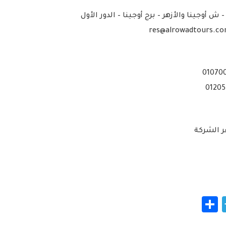
 أوجينا والأزهر – برج أوجينا – الدور الأول
قر الشركة
Telegram
Share
Messeng
Fac
W