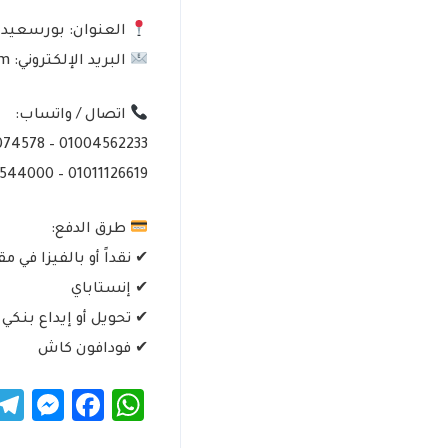
العنوان: بورسعيد – ش
البريد الإلكتروني: res@alrowadtours.com
اتصال / واتساب:
01004562233 – 01070074578
01011126619 – 01205544000
طرق الدفع:
✔ نقداً أو بالفيزا في م
✔ إنستاباي
✔ تحويل أو إيداع بنكي
✔ فودافون كاش
er
ebook
hatsApp