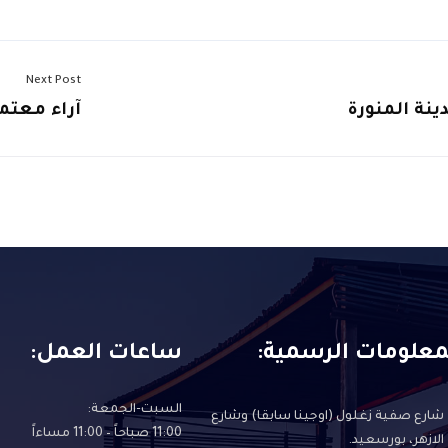
Next Post
ينة المنورة
آراء معتمر
معلومات الرسمية:
ساعات العمل:
السبت-الجمعة:
شارع صفية زغلول (اوجينا سابقا) وشارع
11:00 صباحاً – 11:00 مساءاً
الازهر، بورسعيد.