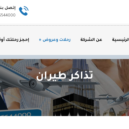
إتصل بنا
5544000
لرئيسية
عن الشركة
رحلات وعروض
إحجز رحلتك أون
تذاكر طيران