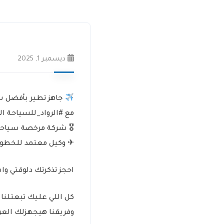
ديسمبر 1, 2025
جاهز تطير بأفضل 
مع #الرواد_للسياحة ال
🎖 شركة مرخصة سياحة (أ
✈ وكيل معتمد للخطوط
احجز تذكرتك دلوقتي و
كل اللي عليك تبعتلنا
وفريقنا هيجهزلك ال