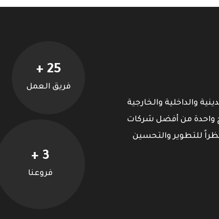
+
25
معلومات الرسمية:
ساعات العمل:
فريق العمل
السبت-الجمعة:
شارع صفية زغلول (اوجينا سابقا) وشارع
نية والداخلية والخارجية
11:00 صباحاً – 11:00 مساءاً
الازهر، بورسعيد.
 واحدة من أفضل شركات
01205544000
ظراً للتطوير والتحسين
+
3
فروعنا