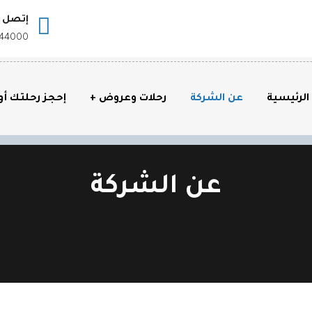
إتصل ب
544000
الرئيسية
عن الشركة
رحلات وعروض
إحجز رحلتك أون
عن الشركة