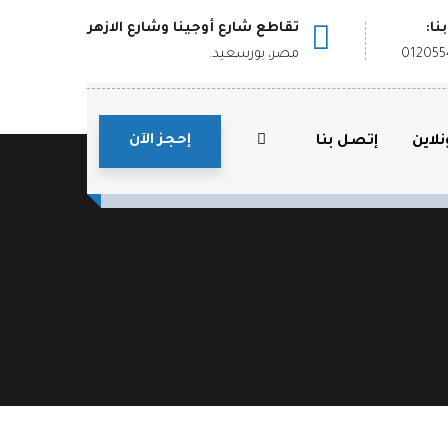
نا:
تقاطع شارع أوجينا وشارع الازهر
01205
مصر، بورسعيد.
إحجز الآن
لاين
إتصل بنا