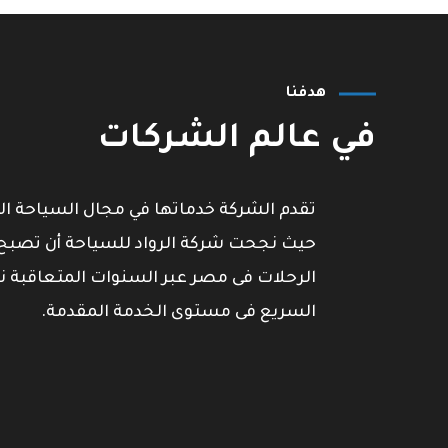
هدفنا
في عالم الشركات
ال
الرواد للسياحة شركة تعمل فى مجال
الحج والعمرة من سنة 1988 ولدينا حجز تذاكر
طيران لجميع انحاء العالم وسياحة داخلية
تقدم الشركة خدماتها في مجال السياحة الدي
وخارجية وتسويق فندقى خاص بفنادق
حيث نجحت شركة الرواد للسياحة أن تصبح
السعودية بكل من مكة المكرمة والمدينة
الرحلات فى مصر عبر السنوات المتعاقبة ن
المنورة وفنادق جمهورية مصر العربية فى
جميع المحافظات المصرية على مستوى
السريع فى مستوى الخدمة المقدمة.
جميع التصنيفات الفندقية من الفورسيزونز
وفيرمونت إلى جميع ما دونه وحجز اتوبيسات.