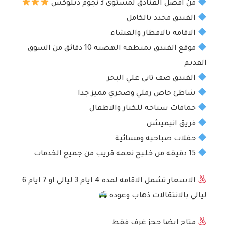
من افضل الفنادق لمستوي
3 نجوم ديلوكس
الفندق مجدد بالكامل
الاقامه بالافطار والعشاء
موقع الفندق بمنطقه الهضبه 10 دقائق من السوق
القديم
الفندق صف تاني علي البحر
شاطئ خاص رملي وصخري مميز جدا
حمامات سباحه للكبار والاطفال
فريق انيميشن
حفلات صباحيه ومسائية
15 دقيقه من خليج نعمه قريب من جميع الخدمات
الاسعار تشمل الاقامه لمده 4 ايام 3 ليالي او 7 ايام 6
ليالي بالانتقالات ذهاب وعوده
متاح ايضا حجز غرف فقط