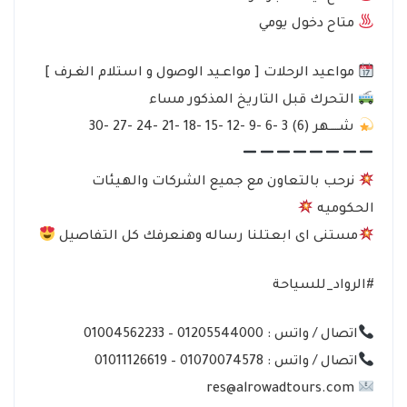
متاح دخول يومي
مواعيد الرحلات [ مواعـيد الوصول و استلام الغـرف ]
التحرك قبل التاريخ المذكور مساء
شـــــهر (6) 3 -6 -9 -12 -15 -18 -21 -24 -27 -30
نرحب بالتعاون مع جميع الشركات والهيئات
الحكوميه
مستنى اى ابعتلنا رساله وهنعرفك كل التفاصيل
#الرواد_للسياحة
اتصال / واتس : 01205544000 – 01004562233
اتصال / واتس : 01070074578 – 01011126619
res@alrowadtours.com