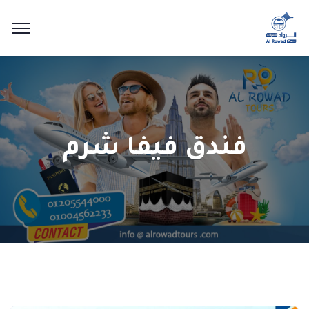
فندق فيفا شرم